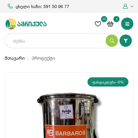
ცხელი ხაზი: 591 50 96 77
22
5
მთავარი
პროდუქტი
ᲤᲐᲡᲓᲐᲙᲚᲔᲑᲐ -0%