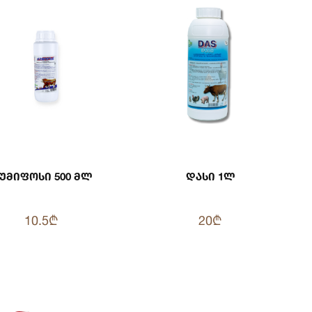
უმიფოსი 500 Მლ
Დასი 1ლ
10.5₾
20₾