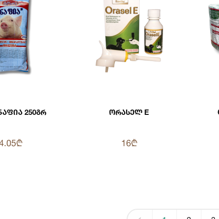
Ნაფია 250გრ
Ორასელ E
4.05₾
16₾
‹