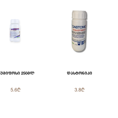
უმიფოსი 250მლ
Დასტონიკი
5.6₾
3.8₾