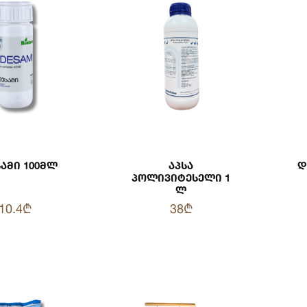
ამი 100მლ
Აპსა
Დ
Პოლივიტესელი 1
Ლ
10.4₾
38₾