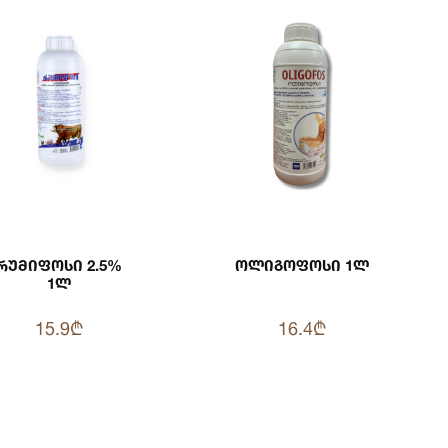
Რუმიფოსი 2.5%
Ოლიგოფოსი 1ლ
1ლ
15.9₾
16.4₾