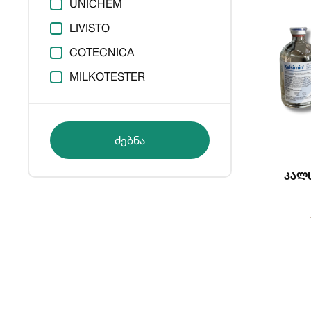
UNICHEM
LIVISTO
COTECNICA
MILKOTESTER
ძებნა
Კალს