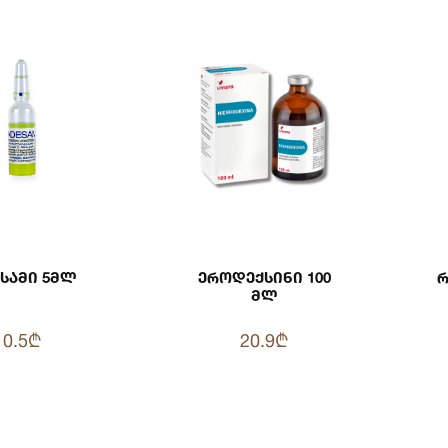
სამი 5მლ
Ეროდექსინი 100
Რ
Მლ
0.5₾
20.9₾