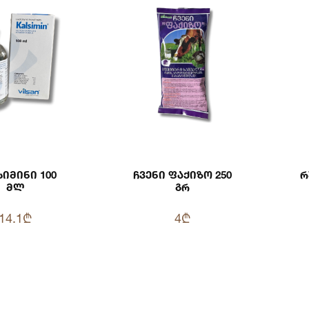
იმინი 100
Ჩვენი Ფაქიზო 250
Რ
Მლ
Გრ
14.1₾
4₾