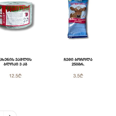
Ცხენის Ვაშლის
Ჩემი Ბოჩოლა
Ბლოკი 3 Კგ
250გრ.
12.5₾
3.5₾
›