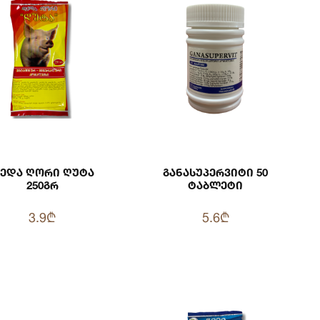
ედა Ღორი Ღუტა
Განასუპერვიტი 50
250გრ
Ტაბლეტი
3.9₾
5.6₾