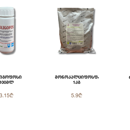
იგოფოსი
Მონოკალციფოსფატი
100მლ
1კგ
3.15₾
5.9₾