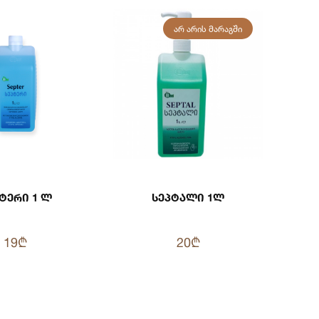
ᲐᲠ ᲐᲠᲘᲡ ᲛᲐᲠᲐᲒᲨᲘ
ტერი 1 Ლ
Სეპტალი 1ლ
19₾
20₾