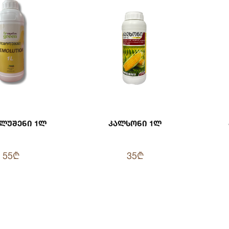
ლუშენი 1ლ
Კალსონი 1ლ
55₾
35₾