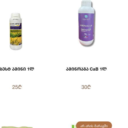
Ბესტ Ამინი 1ლ
Ამინოაგა CaB 1ლ
25₾
30₾
ᲐᲠ ᲐᲠᲘᲡ ᲛᲐᲠᲐᲒᲨᲘ