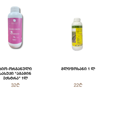
Ბიო-Ორგანული
Გლიფოსანი 1 Ლ
Სასუქი "აგამინ
Ექსტრა" 1ლ
32₾
22₾