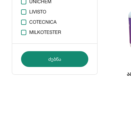
UNICHEM
LIVISTO
COTECNICA
MILKOTESTER
ძებნა
Ა