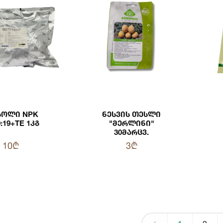
ოლი NPK
Ნესვის Თესლი
9:19+TE 1კგ
"მერლინი"
30მარცვ.
10₾
3₾
‹