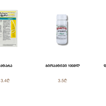
Აქტარა
Ბიოაქტივი 100მლ
Დ
3.4₾
3.5₾