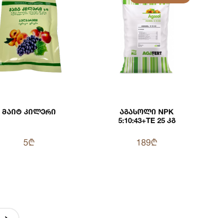
Მაიტ Კილერი
Აგასოლი NPK
5:10:43+TE 25 Კგ
5₾
189₾
›