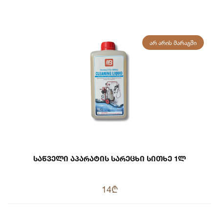
ᲐᲠ ᲐᲠᲘᲡ ᲛᲐᲠᲐᲒᲨᲘ
Საწველი Აპარატის Სარეცხი Სითხე 1ლ
14₾