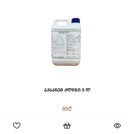
Აპსაჩემ Ქლინი 5 Ლ
85₾