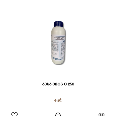
Აპსა Ვიტა C 250
46₾