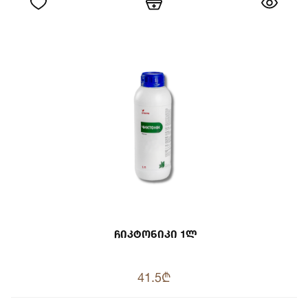
Ჩიკტონიკი 1ლ
41.5₾