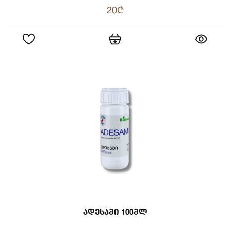
20₾
Ადესამი 100მლ