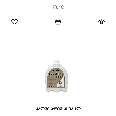
10.4₾
Კალცი Პლიუსი D3 1ლ