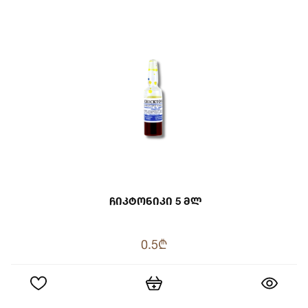
Ჩიკტონიკი 5 Მლ
0.5₾