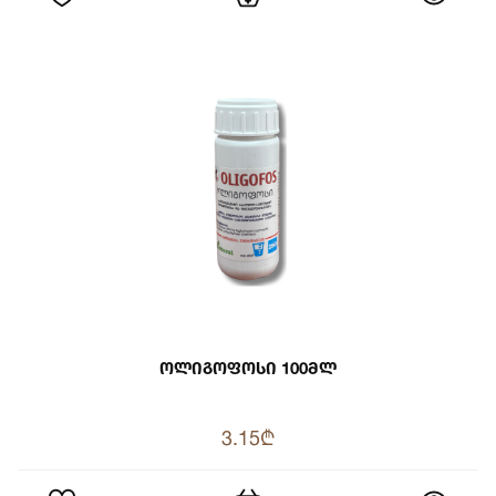
Ოლიგოფოსი 100მლ
3.15₾