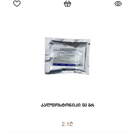
Კალფოსტონიკი 50 Გრ
2.1₾