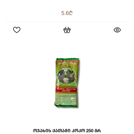
5.6₾
Ოჯახის Ქათამი Კოკო 250 Გრ