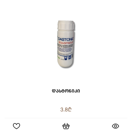
Დასტონიკი
3.8₾