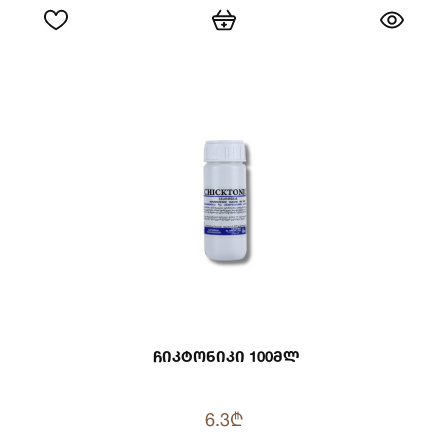
Ჩიკტონიკი 100მლ
6.3₾