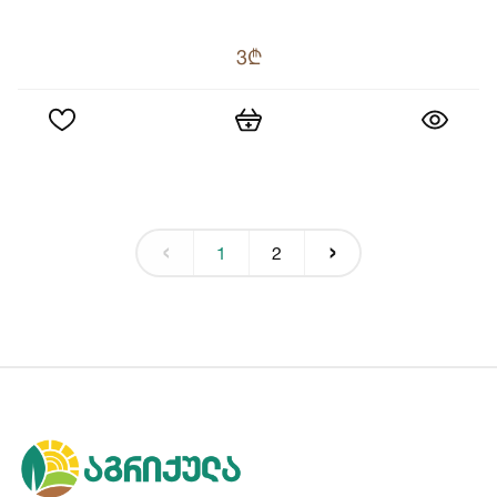
3₾
‹
›
1
2