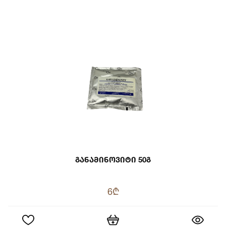
Განამინოვიტი 50გ
6₾