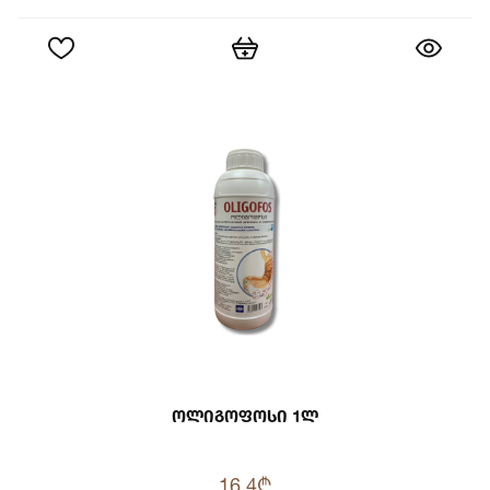
Ოლიგოფოსი 1ლ
16.4₾