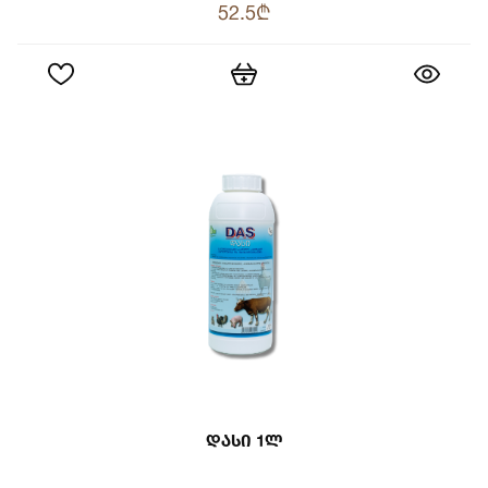
52.5₾
Დასი 1ლ