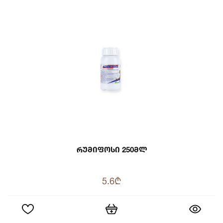
Რუმიფოსი 250მლ
5.6₾