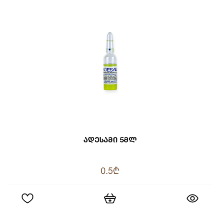
Ადესამი 5მლ
0.5₾