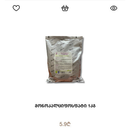
Მონოკალციფოსფატი 1კგ
5.9₾