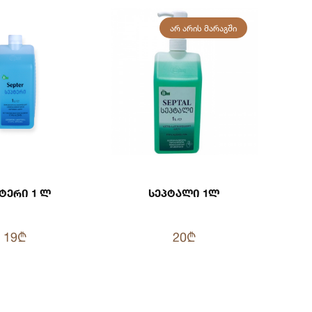
ᲐᲠ ᲐᲠᲘᲡ ᲛᲐᲠᲐᲒᲨᲘ
ტერი 1 Ლ
Სეპტალი 1ლ
19₾
20₾