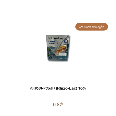
ᲐᲠ ᲐᲠᲘᲡ ᲛᲐᲠᲐᲒᲨᲘ
Რიზო-Ლაკი (Rhizo-Lac) 1გრ
0.8₾