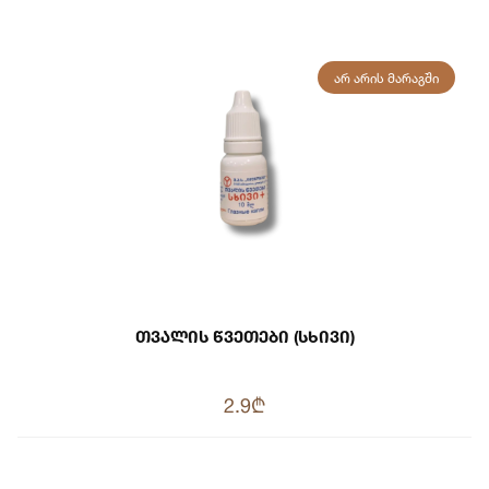
ᲐᲠ ᲐᲠᲘᲡ ᲛᲐᲠᲐᲒᲨᲘ
Თვალის Წვეთები (სხივი)
2.9₾