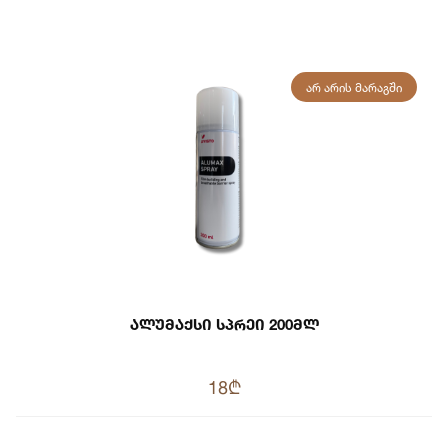
ᲐᲠ ᲐᲠᲘᲡ ᲛᲐᲠᲐᲒᲨᲘ
Ალუმაქსი Სპრეი 200მლ
18₾