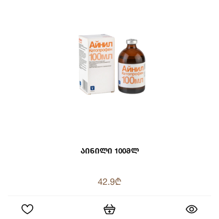
Აინილი 100მლ
42.9₾