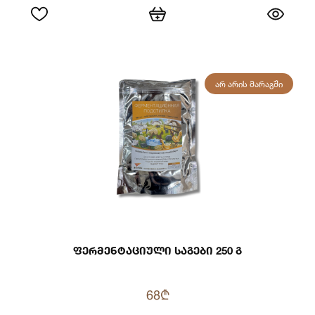
ᲐᲠ ᲐᲠᲘᲡ ᲛᲐᲠᲐᲒᲨᲘ
Ფერმენტაციული Საგები 250 Გ
68₾