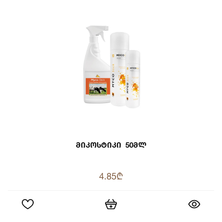
Მიკოსტიკი 50მლ
4.85₾