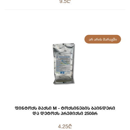
9.5₾
ᲐᲠ ᲐᲠᲘᲡ ᲛᲐᲠᲐᲒᲨᲘ
Ფინტოქს Მაქსი M - Ტოქსინების Ბაინდერი
Და Დეტოქს Პრემიქსი 250გრ
4.25₾