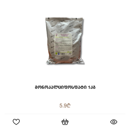
Მონოკალციფოსფატი 1კგ
5.9₾