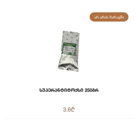
ᲐᲠ ᲐᲠᲘᲡ ᲛᲐᲠᲐᲒᲨᲘ
Სუპერანტიტოქსი 250გრ
3.6₾