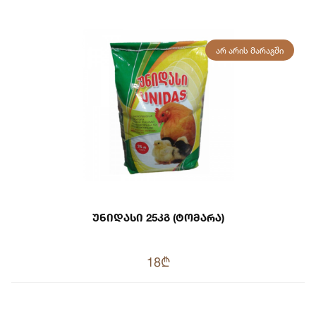
ᲐᲠ ᲐᲠᲘᲡ ᲛᲐᲠᲐᲒᲨᲘ
Უნიდასი 25კგ (ტომარა)
18₾