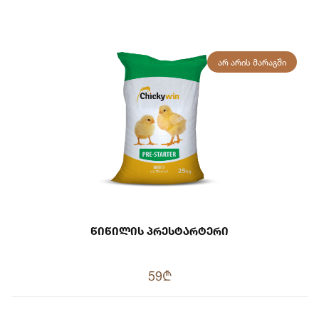
ᲐᲠ ᲐᲠᲘᲡ ᲛᲐᲠᲐᲒᲨᲘ
Წიწილის Პრესტარტერი
59₾