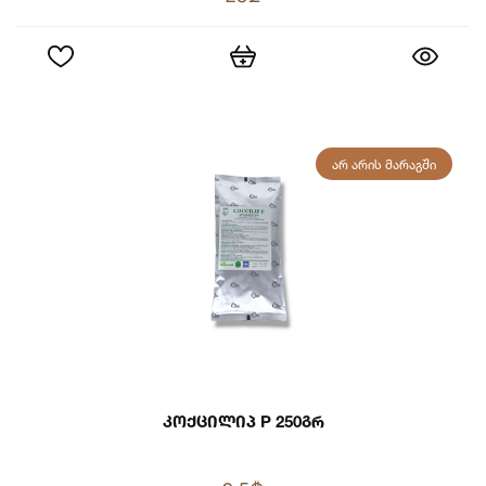
ᲐᲠ ᲐᲠᲘᲡ ᲛᲐᲠᲐᲒᲨᲘ
Კოქცილიპ P 250გრ