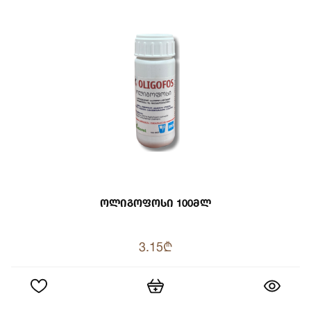
Ოლიგოფოსი 100მლ
3.15₾