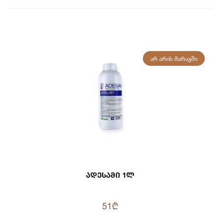
ᲐᲠ ᲐᲠᲘᲡ ᲛᲐᲠᲐᲒᲨᲘ
Ადესამი 1ლ
51₾