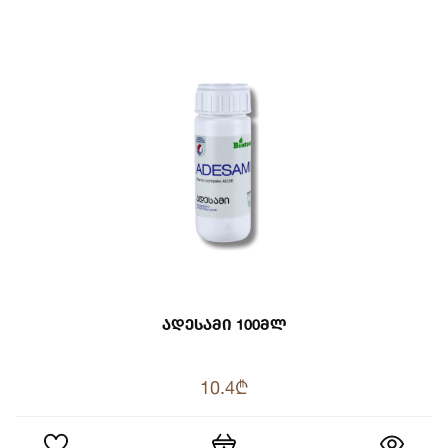
Ადესამი 100მლ
10.4₾