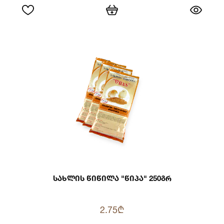
Სახლის Წიწილა "წიპა" 250გრ
2.75₾