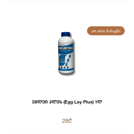
ᲐᲠ ᲐᲠᲘᲡ ᲛᲐᲠᲐᲒᲨᲘ
Ეგლეი Პლუს (Egg Lay Plus) 1ლ
28₾