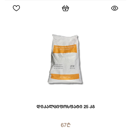
Დიკალციფოსფატი 25 Კგ
67₾