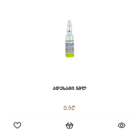
Ადესამი 5მლ
0.5₾