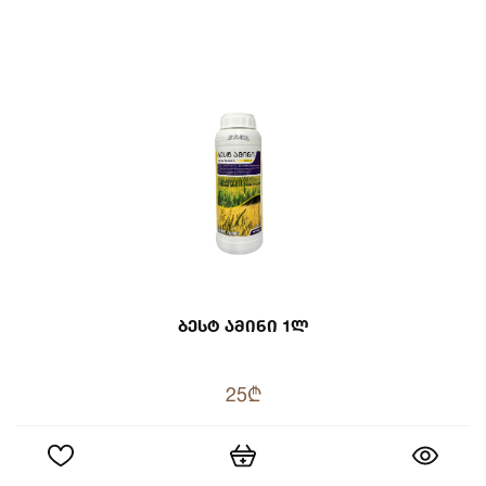
Ბესტ Ამინი 1ლ
25₾