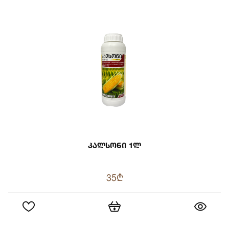
Კალსონი 1ლ
35₾