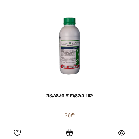
Ურაგან Ფორტე 1ლ
26₾